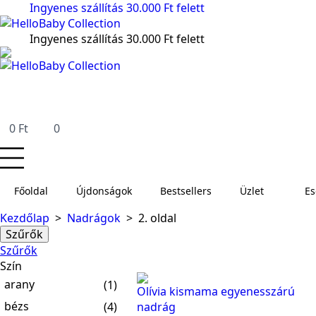
Ingyenes szállítás 30.000 Ft felett
Ingyenes szállítás 30.000 Ft felett
0
Ft
0
Főoldal
Újdonságok
Bestsellers
Üzlet
E
Kezdőlap
Nadrágok
2. oldal
Szűrők
Szűrők
Szín
arany
(1)
Olívia kismama egyenesszárú
bézs
(4)
nadrág