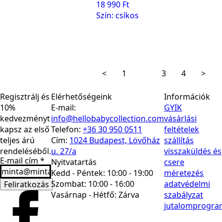
18 990
Ft
Szín: csíkos
<
1
2
3
4
>
Regisztrálj és
Elérhetőségeink
Információk
10%
E-mail:
GYIK
kedvezményt
info@hellobabycollection.com
vásárlási
kapsz az első
Telefon:
+36 30 950 0511
feltételek
teljes árú
Cím:
1024 Budapest, Lövőház
szállítás
rendeléséből.
u. 27/a
visszaküldés és
E-mail cím
*
Nyitvatartás
csere
Kedd - Péntek: 10:00 - 19:00
méretezés
Szombat: 10:00 - 16:00
adatvédelmi
Feliratkozás
Vasárnap - Hétfő:
Zárva
szabályzat
jutalomprogra