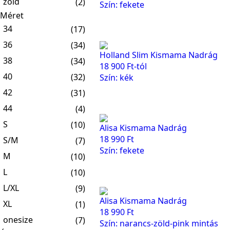
zöld
(2)
Szín: fekete
Méret
34
(17)
36
(34)
Holland Slim Kismama Nadrág
38
(34)
18 900
Ft
-tól
40
(32)
Szín: kék
42
(31)
44
(4)
S
(10)
Alisa Kismama Nadrág
18 990
Ft
S/M
(7)
Szín: fekete
M
(10)
L
(10)
L/XL
(9)
Alisa Kismama Nadrág
XL
(1)
18 990
Ft
onesize
(7)
Szín: narancs-zöld-pink mintás