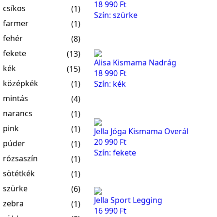
18 990
Ft
csíkos
(1)
Szín: szürke
farmer
(1)
fehér
(8)
fekete
(13)
Alisa Kismama Nadrág
kék
(15)
18 990
Ft
középkék
(1)
Szín: kék
mintás
(4)
narancs
(1)
pink
(1)
Jella Jóga Kismama Overál
20 990
Ft
púder
(1)
Szín: fekete
rózsaszín
(1)
sötétkék
(1)
szürke
(6)
Jella Sport Legging
zebra
(1)
16 990
Ft