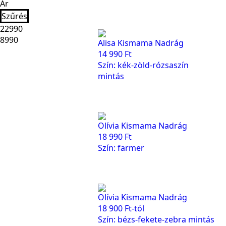
Ár
Szűrés
Alisa Kismama Nadrág
Min
Max
14 990
Ft
ár
ár
Szín: kék-zöld-rózsaszín
mintás
Olívia Kismama Nadrág
18 990
Ft
Szín: farmer
Olívia Kismama Nadrág
18 900
Ft
-tól
Szín: bézs-fekete-zebra mintás