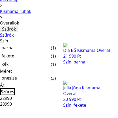
Kismama ruhák
Overallok
Szűrők
Szűrők
Szín
barna
(1)
Dia Bő Kismama Overál
fekete
(1)
21 990
Ft
Szín: barna
kék
(1)
Méret
onesize
(3)
Ár
Jella Jóga Kismama
Szűrés
Overál
20 990
Ft
Szín: fekete
Min
Max
ár
ár