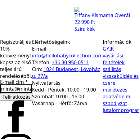
Tiffany Kismama Overál
22 990
Ft
Szín: kék
Regisztrálj és
Elérhetőségeink
Információk
10%
E-mail:
GYIK
kedvezményt
info@hellobabycollection.com
vásárlási
kapsz az első
Telefon:
+36 30 950 0511
feltételek
teljes árú
Cím:
1024 Budapest, Lövőház
szállítás
rendeléséből.
u. 27/a
visszaküldés és
E-mail cím
*
Nyitvatartás
csere
Kedd - Péntek: 10:00 - 19:00
méretezés
Szombat: 10:00 - 16:00
adatvédelmi
Feliratkozás
Vasárnap - Hétfő:
Zárva
szabályzat
jutalomprogra