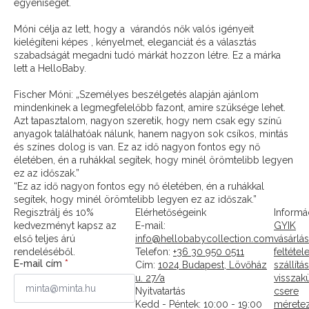
egyéniségét.
Móni célja az lett, hogy a várandós nők valós igényeit
kielégíteni képes , kényelmet, eleganciát és a választás
szabadságát megadni tudó márkát hozzon létre. Ez a márka
lett a HelloBaby.
Fischer Móni: „Személyes beszélgetés alapján ajánlom
mindenkinek a legmegfelelőbb fazont, amire szüksége lehet.
Azt tapasztalom, nagyon szeretik, hogy nem csak egy színű
anyagok találhatóak nálunk, hanem nagyon sok csíkos, mintás
és színes dolog is van. Ez az idő nagyon fontos egy nő
életében, én a ruhákkal segítek, hogy minél örömtelibb legyen
ez az időszak.”
“Ez az idő nagyon fontos egy nő életében, én a ruhákkal
segítek, hogy minél örömtelibb legyen ez az időszak.”
Regisztrálj és 10%
Elérhetőségeink
Informá
kedvezményt kapsz az
E-mail:
GYIK
első teljes árú
info@hellobabycollection.com
vásárlás
rendeléséből.
Telefon:
+36 30 950 0511
feltétel
E-mail cím
*
Cím:
1024 Budapest, Lövőház
szállítás
u. 27/a
visszak
Nyitvatartás
csere
Kedd - Péntek: 10:00 - 19:00
mérete