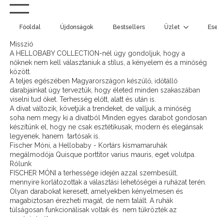
Főoldal
Újdonságok
Bestsellers
Üzlet
Es
Misszió
A HELLOBABY COLLECTION-nél úgy gondoljuk, hogy a
nőknek nem kell választaniuk a stílus, a kényelem és a minőség
között.
A teljes egészében Magyarországon készülő, időtálló
darabjainkat úgy terveztük, hogy életed minden szakaszában
viselni tud őket. Terhesség előtt, alatt és után is.
A divat változik, követjük a trendeket, de valljuk, a minőség
soha nem megy ki a divatból Minden egyes darabot gondosan
készítünk el, hogy ne csak esztétikusak, modern és elegánsak
legyenek, hanem tartósak is.
Fischer Móni, a Hellobaby - Kortárs kismamaruhák
megálmodója Quisque porttitor varius mauris, eget volutpa.
Rólunk
FISCHER MÓNI a terhessége idején azzal szembesült,
mennyire korlátozottak a választási lehetőségei a ruházat terén.
Olyan darabokat keresett, amelyekben kényelmesen és
magabiztosan érezheti magát, de nem talált. A ruhák
túlságosan funkcionálisak voltak és nem tükrözték az