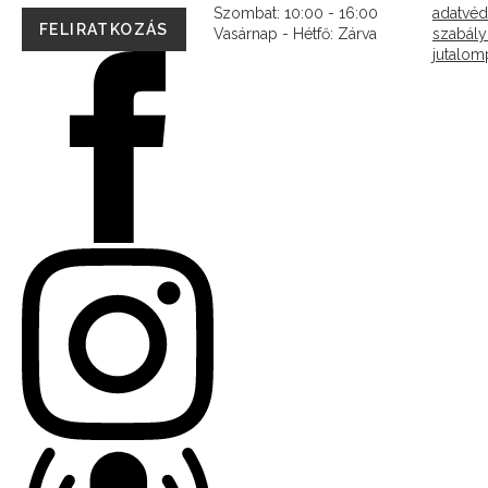
Szombat: 10:00 - 16:00
adatvéd
FELIRATKOZÁS
Vasárnap - Hétfő:
Zárva
szabály
jutalo