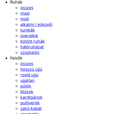
Ruhák
összes
maxi
midi
alkalmi / esküvői
tunikák
overallok
kötött ruhák
hálóruházat
szoptatós
Felsők
összes
hosszú ujjú
rovid ujjú
ujjatlan
pólók
blúzok
kardigánok
pulóverek
zakó-kabát
szoptatós