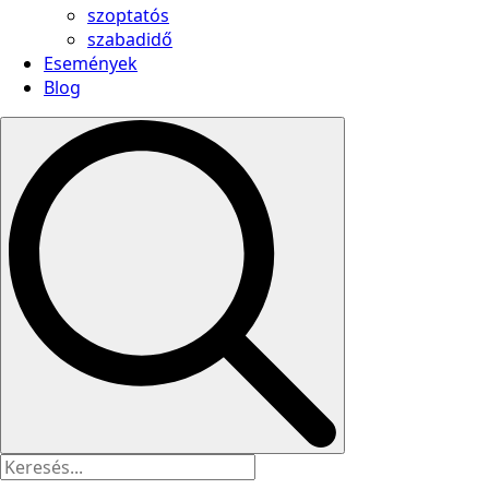
szoptatós
szabadidő
Események
Blog
Search
for: