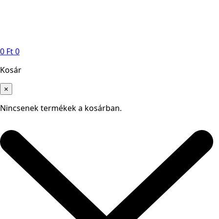
0
Ft
0
Kosár
×
Nincsenek termékek a kosárban.