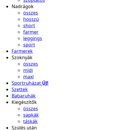
Nadrágok
összes
hosszú
short
farmer
leggings
sport
Farmerek
Szoknyák
összes
midi
maxi
Sportruházat
ÚJ!
Szettek
Babaruhák
Kiegészítők
összes
sapkák
táskák
Szülés után