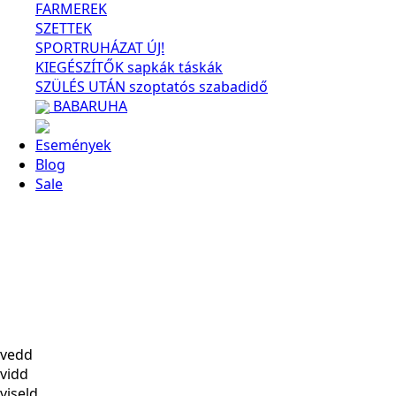
FARMEREK
SZETTEK
SPORTRUHÁZAT
ÚJ!
KIEGÉSZÍTŐK
sapkák
táskák
SZÜLÉS UTÁN
szoptatós
szabadidő
BABARUHA
Események
Blog
Sale
vedd
vidd
viseld