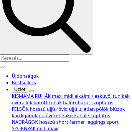
Újdonságok
Bestsellers
Üzlet
KISMAMA RUHÁK
maxi
midi
alkalmi / esküvői
tunikák
overallok
kötött ruhák
hálóruházat
szoptatós
FELSŐK
hosszú ujjú
rövid ujjú
ujjatlan
pólók
blúzok
kardigánok
pulóverek
zakó-kabát
szoptatós
NADRÁGOK
hosszú
short
farmer
leggings
sport
SZOKNYÁK
midi
maxi