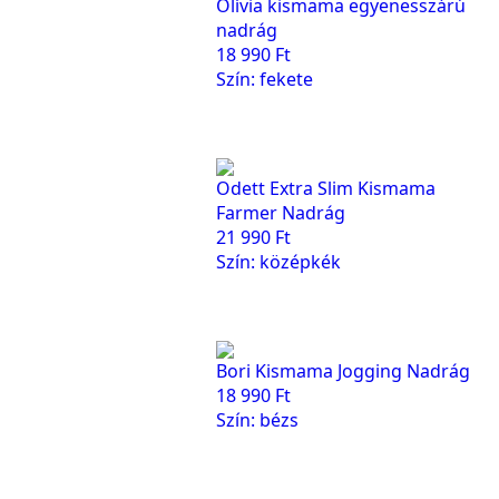
Olívia kismama egyenesszárú
nadrág
18 990
Ft
Szín: fekete
Odett Extra Slim Kismama
Farmer Nadrág
21 990
Ft
Szín: középkék
Bori Kismama Jogging Nadrág
18 990
Ft
Szín: bézs