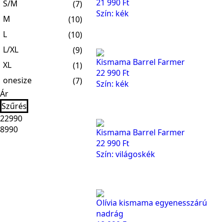
21 990
Ft
S/M
(7)
Szín: kék
M
(10)
L
(10)
L/XL
(9)
Kismama Barrel Farmer
XL
(1)
22 990
Ft
onesize
(7)
Szín: kék
Ár
Szűrés
Kismama Barrel Farmer
Min
Max
22 990
Ft
ár
ár
Szín: világoskék
Olívia kismama egyenesszárú
nadrág