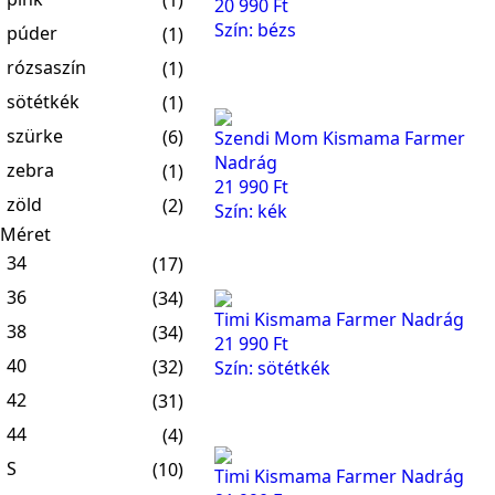
20 990
Ft
Szín: bézs
púder
(1)
rózsaszín
(1)
sötétkék
(1)
szürke
(6)
Szendi Mom Kismama Farmer
Nadrág
zebra
(1)
21 990
Ft
zöld
(2)
Szín: kék
Méret
34
(17)
36
(34)
Timi Kismama Farmer Nadrág
38
(34)
21 990
Ft
40
(32)
Szín: sötétkék
42
(31)
44
(4)
S
(10)
Timi Kismama Farmer Nadrág