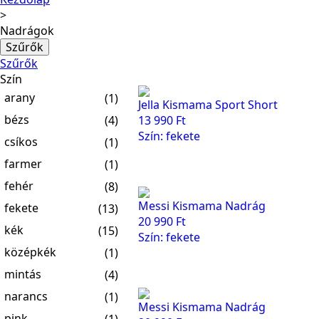
Nadrágok
Szűrők
Szűrők
Szín
arany
(1)
Jella Kismama Sport Short
bézs
(4)
13 990
Ft
Szín: fekete
csíkos
(1)
farmer
(1)
fehér
(8)
Messi Kismama Nadrág
fekete
(13)
20 990
Ft
kék
(15)
Szín: fekete
középkék
(1)
mintás
(4)
narancs
(1)
Messi Kismama Nadrág
pink
(1)