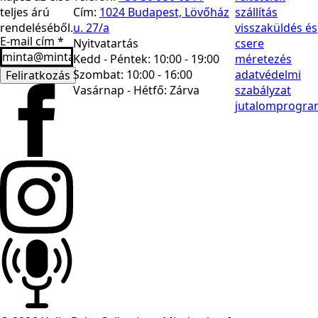
teljes árú
Cím:
1024 Budapest, Lövőház
szállítás
rendeléséből.
u. 27/a
visszaküldés és
E-mail cím
*
Nyitvatartás
csere
Kedd - Péntek: 10:00 - 19:00
méretezés
Szombat: 10:00 - 16:00
adatvédelmi
Feliratkozás
Vasárnap - Hétfő:
Zárva
szabályzat
jutalomprogra