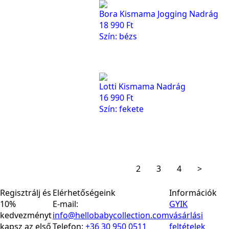
Bora Kismama Jogging Nadrág
18 990
Ft
Szín: bézs
Lotti Kismama Nadrág
16 990
Ft
Szín: fekete
1
2
3
4
>
Regisztrálj és
Elérhetőségeink
Információk
10%
E-mail:
GYIK
kedvezményt
info@hellobabycollection.com
vásárlási
kapsz az első
Telefon:
+36 30 950 0511
feltételek