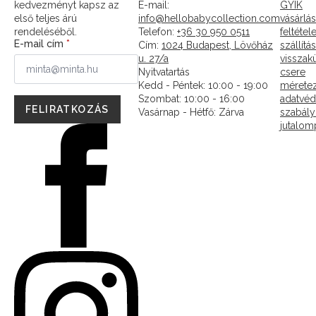
kedvezményt kapsz az
E-mail:
GYIK
első teljes árú
info@hellobabycollection.com
vásárlás
rendeléséből.
Telefon:
+36 30 950 0511
feltétel
E-mail cím
*
Cím:
1024 Budapest, Lövőház
szállítás
u. 27/a
visszak
Nyitvatartás
csere
Kedd - Péntek: 10:00 - 19:00
mérete
Szombat: 10:00 - 16:00
adatvéd
FELIRATKOZÁS
Vasárnap - Hétfő:
Zárva
szabály
jutalo