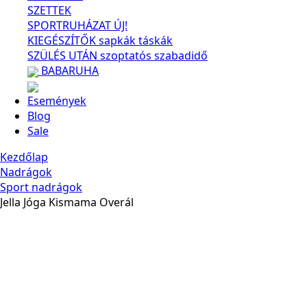
SZETTEK
SPORTRUHÁZAT
ÚJ!
KIEGÉSZÍTŐK
sapkák
táskák
SZÜLÉS UTÁN
szoptatós
szabadidő
BABARUHA
Események
Blog
Sale
Kezdőlap
Nadrágok
Sport nadrágok
Jella Jóga Kismama Overál