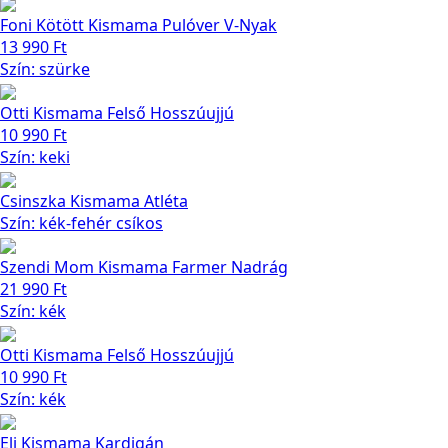
Foni Kötött Kismama Pulóver V-Nyak
13 990
Ft
Szín: szürke
Otti Kismama Felső Hosszúujjú
10 990
Ft
Szín: keki
Csinszka Kismama Atléta
Szín: kék-fehér csíkos
Szendi Mom Kismama Farmer Nadrág
21 990
Ft
Szín: kék
Otti Kismama Felső Hosszúujjú
10 990
Ft
Szín: kék
Eli Kismama Kardigán