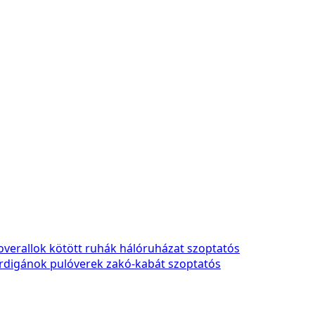
overallok
kötött ruhák
hálóruházat
szoptatós
rdigánok
pulóverek
zakó-kabát
szoptatós