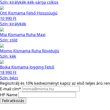
Szín: királykék-kék-sárga csíkos
Otti Kismama Felső Hosszúujjú
10 990
Ft
Szín: királykék
Mia Kismama Ruha Maxi
Szín: zöld
Momo Kismama Ruha Rövidujjú
Szín: kék
Bojka Kismama Jogging Felső
18 990
Ft
Szín: bézs
Regisztrálj és 10% kedvezményt kapsz az első teljes árú re
E-mail cím
*
HP Name
Feliratkozás