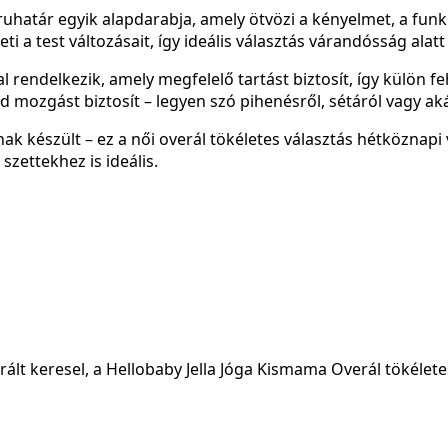
atár egyik alapdarabja, amely ötvözi a kényelmet, a funkci
 a test változásait, így ideális választás várandósság alatt 
l rendelkezik, amely megfelelő tartást biztosít, így külön f
 mozgást biztosít – legyen szó pihenésről, sétáról vagy a
 készült – ez a női overál tökéletes választás hétköznapi 
szettekhez is ideális.
lt keresel, a Hellobaby Jella Jóga Kismama Overál tökéletes