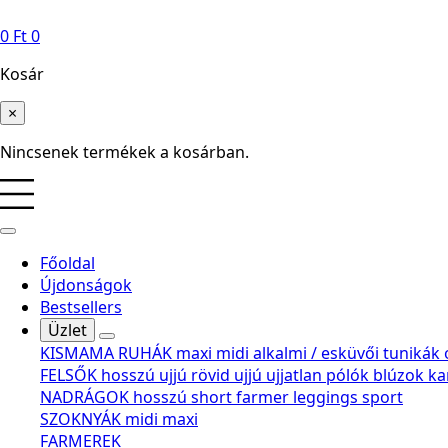
0
Ft
0
Kosár
×
Nincsenek termékek a kosárban.
Főoldal
Újdonságok
Bestsellers
Üzlet
KISMAMA RUHÁK
maxi
midi
alkalmi / esküvői
tunikák
FELSŐK
hosszú ujjú
rövid ujjú
ujjatlan
pólók
blúzok
ka
NADRÁGOK
hosszú
short
farmer
leggings
sport
SZOKNYÁK
midi
maxi
FARMEREK