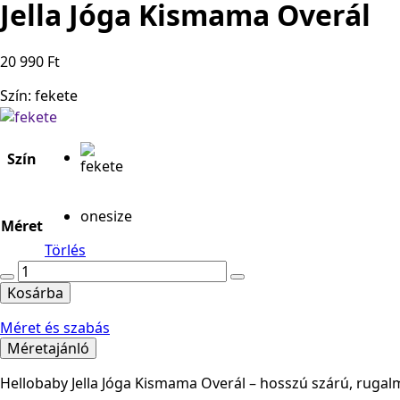
Jella Jóga Kismama Overál
20 990
Ft
Szín: fekete
Szín
onesize
Méret
Törlés
Jella
Jóga
Kosárba
Kismama
Méret és szabás
Overál
mennyiség
Méretajánló
Hellobaby Jella Jóga Kismama Overál – hosszú szárú, rugalm