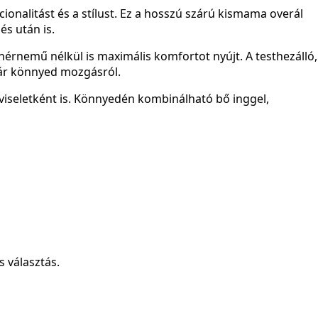
onalitást és a stílust. Ez a hosszú szárú kismama overál
és után is.
ehérnemű nélkül is maximális komfortot nyújt. A testhezálló,
kár könnyed mozgásról.
viseletként is. Könnyedén kombinálható bő inggel,
 választás.