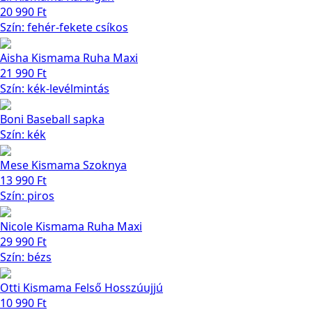
20 990
Ft
Szín: fehér-fekete csíkos
Aisha Kismama Ruha Maxi
21 990
Ft
Szín: kék-levélmintás
Boni Baseball sapka
Szín: kék
Mese Kismama Szoknya
13 990
Ft
Szín: piros
Nicole Kismama Ruha Maxi
29 990
Ft
Szín: bézs
Otti Kismama Felső Hosszúujjú
10 990
Ft