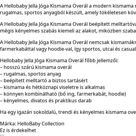
A Hellobaby Jella Jóga Kismama Overál a modern kismama ruh
rugalmas, sportos anyagból készült, amely tökéletesen követi
A Hellobaby Jella Jóga Kismama Overál beépített melltartóva
mégis kényelmes szabás kiemeli az alakot, miközben szabad
A Hellobaby Jella Jóga Kismama Overál nemcsak kismamáknak
farmerkabáttal vagy hoodie-val, így sportos, utcai és casual 
Hellobaby Jella Jóga Kismama Overál főbb jellemzői:
– hosszú szárú kismama overál
– rugalmas, sportos anyag
– beépített melltartó a biztos tartásért
– kismama és hétköznapi viseletre is alkalmas
– könnyen kombinálható (bő ing, farmerkabát, hoodie)
– kényelmes, divatos és praktikus darab
Ha egy igazán sokoldalú, trendi és kényelmes kismama overá
Márka: HelloBaby Collection
Ez is érdekelhet