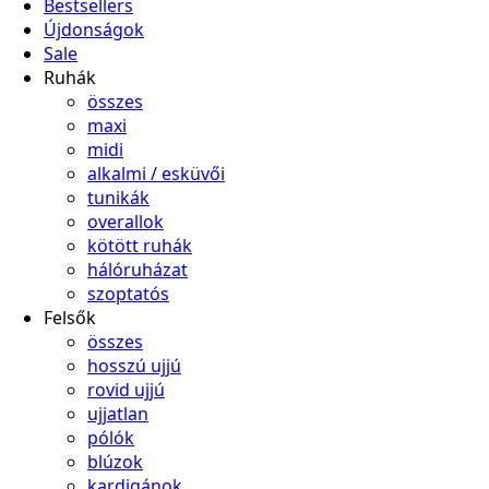
Bestsellers
Újdonságok
Sale
Ruhák
összes
maxi
midi
alkalmi / esküvői
tunikák
overallok
kötött ruhák
hálóruházat
szoptatós
Felsők
összes
hosszú ujjú
rovid ujjú
ujjatlan
pólók
blúzok
kardigánok