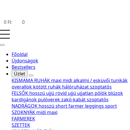
0
Ft
0
Főoldal
Újdonságok
Bestsellers
Üzlet
KISMAMA RUHÁK
maxi
midi
alkalmi / esküvői
tunikák
overallok
kötött ruhák
hálóruházat
szoptatós
FELSŐK
hosszú ujjú
rövid ujjú
ujjatlan
pólók
blúzok
kardigánok
pulóverek
zakó-kabát
szoptatós
NADRÁGOK
hosszú
short
farmer
leggings
sport
SZOKNYÁK
midi
maxi
FARMEREK
SZETTEK