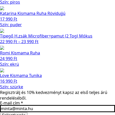
Szín: piros
Katarina Kismama Ruha Rövidujjú
17 990
Ft
Szín: puder
Tipegő H.zsák Microfiber+pamut (2 Tog) Mókus
Ártartomány:
22 990
Ft
–
23 990
Ft
22 990 Ft
-
Romi Kismama Ruha
23 990 Ft
24 990
Ft
Szín: ekrü
Love Kismama Tunika
16 990
Ft
Szín: szürke
Regisztrálj és 10% kedvezményt kapsz az első teljes árú
rendeléséből.
E-mail cím
*