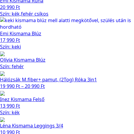
Emi Kismama Ruha
20 990
Ft
Szín: kék,fehér csíkos
Emi Kismama Blúz
17 990
Ft
Szín: keki
Olívia Kismama Blúz
Szín: fehér
Hálózsák M.fiber+ pamut, (2Tog) Róka 3in1
Ártartomány:
19 990
Ft
–
20 990
Ft
19 990 Ft
-
Inez Kismama Felső
20 990 Ft
13 990
Ft
Szín: kék
Léna Kismama Leggings 3/4
10 990
Ft