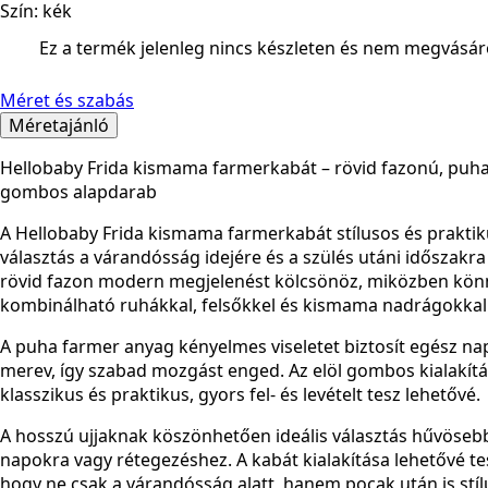
Szín: kék
Ez a termék jelenleg nincs készleten és nem megvásár
Méret és szabás
Méretajánló
Hellobaby Frida kismama farmerkabát – rövid fazonú, puha,
gombos alapdarab
A Hellobaby Frida kismama farmerkabát stílusos és prakti
választás a várandósság idejére és a szülés utáni időszakra 
rövid fazon modern megjelenést kölcsönöz, miközben kö
kombinálható ruhákkal, felsőkkel és kismama nadrágokkal
A puha farmer anyag kényelmes viseletet biztosít egész na
merev, így szabad mozgást enged. Az elöl gombos kialakít
klasszikus és praktikus, gyors fel- és levételt tesz lehetővé.
A hosszú ujjaknak köszönhetően ideális választás hűvöseb
napokra vagy rétegezéshez. A kabát kialakítása lehetővé tes
hogy ne csak a várandósság alatt, hanem pocak után is stíl