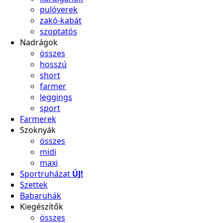
pulóverek
zakó-kabát
szoptatós
Nadrágok
összes
hosszú
short
farmer
leggings
sport
Farmerek
Szoknyák
összes
midi
maxi
Sportruházat
ÚJ!
Szettek
Babaruhák
Kiegészítők
összes