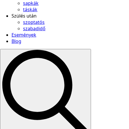
sapkák
táskák
Szülés után
szoptatós
szabadidő
Események
Blog
Search
for: