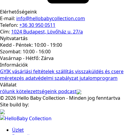
Elérhetőségeink
E-mail:
info@hellobabycollection.com
Telefon:
+36 30 950 0511
Cím:
1024 Budapest, Lövőház u. 27/a
Nyitvatartás
Kedd - Péntek: 10:00 - 19:00
Szombat: 10:00 - 16:00
Vasárnap - Hétfő:
Zárva
Információk
GYIK
vásárlási feltételek
szállítás
visszaküldés és csere
méretezés
adatvédelmi szabályzat
jutalomprogram
Vállalat
rólunk
kötelezettségeink
podcast
© 2026 Hello Baby Collection - Minden jog fenntartva
Site build by:
Üzlet