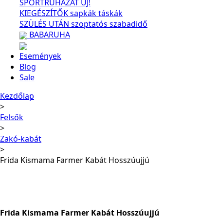
SPORTRUHÁZAT
ÚJ!
KIEGÉSZÍTŐK
sapkák
táskák
SZÜLÉS UTÁN
szoptatós
szabadidő
BABARUHA
Események
Blog
Sale
Kezdőlap
Felsők
Zakó-kabát
Frida Kismama Farmer Kabát Hosszúujjú
Frida Kismama Farmer Kabát Hosszúujjú