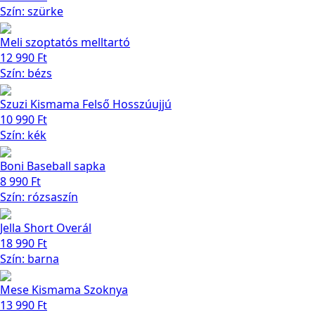
Szín: szürke
Meli szoptatós melltartó
12 990
Ft
Szín: bézs
Szuzi Kismama Felső Hosszúujjú
10 990
Ft
Szín: kék
Boni Baseball sapka
8 990
Ft
Szín: rózsaszín
Jella Short Overál
18 990
Ft
Szín: barna
Mese Kismama Szoknya
13 990
Ft