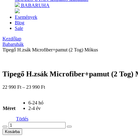
BABARUHA
Események
Blog
Sale
Kezdőlap
Babaruhák
Tipegő H.zsák Microfiber+pamut (2 Tog) Mókus
Tipegő H.zsák Microfiber+pamut (2 Tog)
Ártartomány:
22 990
Ft
–
23 990
Ft
22 990 Ft
-
6-24 hó
23 990 Ft
Méret
2-4 év
Törlés
Tipegő
H.zsák
Kosárba
Microfiber+pamut