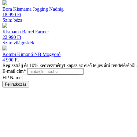
Bora Kismama Jogging Nadrág
18 990
Ft
Szín: bézs
Kismama Barrel Farmer
22 990
Ft
Szín: világoskék
Kombi Kimonó NB Mogyoró
4 990
Ft
Regisztrálj és 10% kedvezményt kapsz az első teljes árú rendeléséből.
E-mail cím
*
HP Name
Feliratkozás