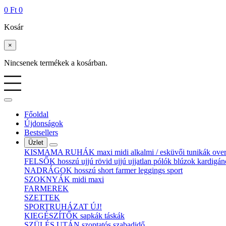
0
Ft
0
Kosár
×
Nincsenek termékek a kosárban.
Főoldal
Újdonságok
Bestsellers
Üzlet
KISMAMA RUHÁK
maxi
midi
alkalmi / esküvői
tunikák
over
FELSŐK
hosszú ujjú
rövid ujjú
ujjatlan
pólók
blúzok
kardigán
NADRÁGOK
hosszú
short
farmer
leggings
sport
SZOKNYÁK
midi
maxi
FARMEREK
SZETTEK
SPORTRUHÁZAT
ÚJ!
KIEGÉSZÍTŐK
sapkák
táskák
SZÜLÉS UTÁN
szoptatós
szabadidő