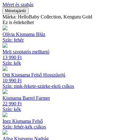
(2
Méret és szabás
Tog)
Méretajánló
Mókus
Márka: HelloBaby Collection, Kenguru Gold
mennyiség
Ez is érdekelhet
Olívia Kismama Blúz
Szín: fehér
Meli szoptatós melltartó
13 990
Ft
Szín: kék
Otti Kismama Felső Hosszúujjú
10 990
Ft
Szín: pink-fekete-szürke-ekrü csíkos
Kismama Barrel Farmer
22 990
Ft
Szín: kék
Inez Kismama Felső
Szín: fehér-kék csíkos
Alisa Kismama Nadrág