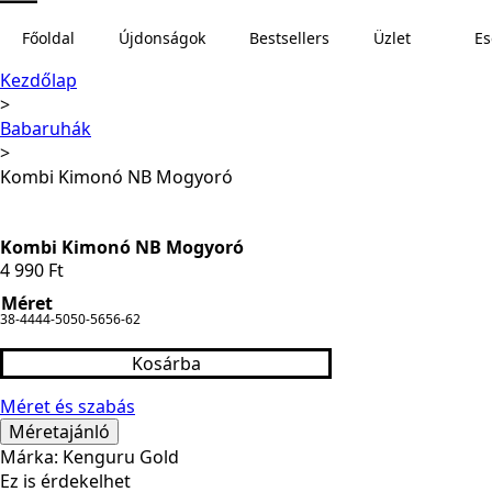
Főoldal
Újdonságok
Bestsellers
Üzlet
E
Kezdőlap
Babaruhák
Kombi Kimonó NB Mogyoró
Kombi Kimonó NB Mogyoró
4 990
Ft
Méret
38-44
44-50
50-56
56-62
Kosárba
Méret és szabás
Méretajánló
Márka: Kenguru Gold
Ez is érdekelhet