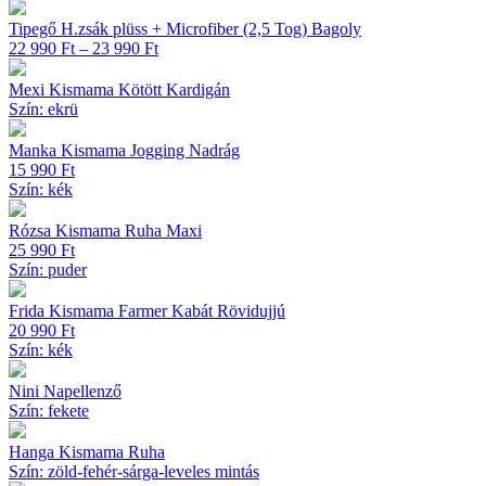
Tipegő H.zsák plüss + Microfiber (2,5 Tog) Bagoly
Ártartomány:
22 990
Ft
–
23 990
Ft
22 990 Ft
-
Mexi Kismama Kötött Kardigán
23 990 Ft
Szín: ekrü
Manka Kismama Jogging Nadrág
15 990
Ft
Szín: kék
Rózsa Kismama Ruha Maxi
25 990
Ft
Szín: puder
Frida Kismama Farmer Kabát Rövidujjú
20 990
Ft
Szín: kék
Nini Napellenző
Szín: fekete
Hanga Kismama Ruha
Szín: zöld-fehér-sárga-leveles mintás