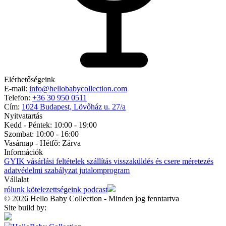
Elérhetőségeink
E-mail:
info@hellobabycollection.com
Telefon:
+36 30 950 0511
Cím:
1024 Budapest, Lövőház u. 27/a
Nyitvatartás
Kedd - Péntek: 10:00 - 19:00
Szombat: 10:00 - 16:00
Vasárnap - Hétfő:
Zárva
Információk
GYIK
vásárlási feltételek
szállítás
visszaküldés és csere
méretezés
adatvédelmi szabályzat
jutalomprogram
Vállalat
rólunk
kötelezettségeink
podcast
© 2026 Hello Baby Collection - Minden jog fenntartva
Site build by: