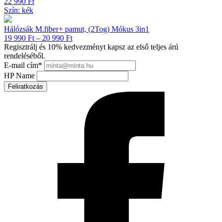
22 990
Ft
Szín: kék
Hálózsák M.fiber+ pamut, (2Tog) Mókus 3in1
Ártartomány:
19 990
Ft
–
20 990
Ft
19 990 Ft
Regisztrálj és 10% kedvezményt kapsz az első teljes árú
-
rendeléséből.
20 990 Ft
E-mail cím
*
HP Name
Feliratkozás