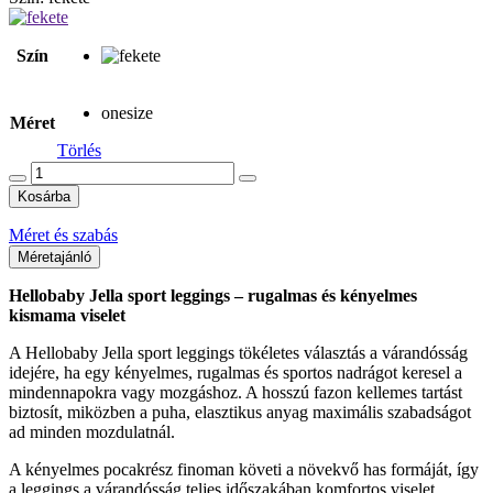
Szín
onesize
Méret
Törlés
Jella
Sport
Kosárba
Legging
mennyiség
Méret és szabás
Méretajánló
Hellobaby Jella sport leggings – rugalmas és kényelmes
kismama viselet
A Hellobaby Jella sport leggings tökéletes választás a várandósság
idejére, ha egy kényelmes, rugalmas és sportos nadrágot keresel a
mindennapokra vagy mozgáshoz. A hosszú fazon kellemes tartást
biztosít, miközben a puha, elasztikus anyag maximális szabadságot
ad minden mozdulatnál.
A kényelmes pocakrész finoman követi a növekvő has formáját, így
a leggings a várandósság teljes időszakában komfortos viselet