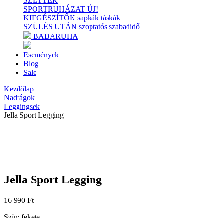
SZETTEK
SPORTRUHÁZAT
ÚJ!
KIEGÉSZÍTŐK
sapkák
táskák
SZÜLÉS UTÁN
szoptatós
szabadidő
BABARUHA
Események
Blog
Sale
Kezdőlap
Nadrágok
Leggingsek
Jella Sport Legging
Jella Sport Legging
16 990
Ft
Szín: fekete