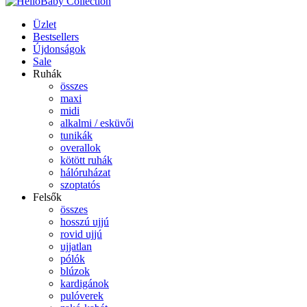
Üzlet
Bestsellers
Újdonságok
Sale
Ruhák
összes
maxi
midi
alkalmi / esküvői
tunikák
overallok
kötött ruhák
hálóruházat
szoptatós
Felsők
összes
hosszú ujjú
rovid ujjú
ujjatlan
pólók
blúzok
kardigánok
pulóverek