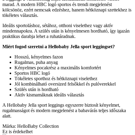
marad. A modern HBC logó sportos és trendi megjelenést
kölcsönöz, ezért nemcsak edzéshez, hanem hétköznapi szettekhez is
tökéletes választás.
Ideális sportoláshoz, sétához, otthoni viselethez vagy aktív
mindennapokra. A szülés után is kényelmesen hordható, így igazán
praktikus darabja lehet a ruhatáradnak.
Miért fogod szeretni a Hellobaby Jella sport leggingset?
Hosszú, kényelmes fazon
Rugalmas, puha anyag
Kényelmes pocakrész a maximális komfortért
Sportos HBC logó
Tökéletes sporthoz és hétköznapi viselethez
Jól kombinálható oversized felsőkkel és pulóverekkel
Szülés után is hordható
Aktív kismamáknak ideális választás
A Hellobaby Jella sport leggings egyszerre biztosít kényelmet,
rugalmasságot és modern megjelenést a babavárás teljes időszaka
alatt.
Márka: HelloBaby Collection
Ez is érdekelhet