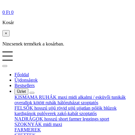
0
Ft
0
Kosár
×
Nincsenek termékek a kosárban.
Főoldal
Újdonságok
Bestsellers
Üzlet
KISMAMA RUHÁK
maxi
midi
alkalmi / esküvői
tunikák
overallok
kötött ruhák
hálóruházat
szoptatós
FELSŐK
hosszú ujjú
rövid ujjú
ujjatlan
pólók
blúzok
kardigánok
pulóverek
zakó-kabát
szoptatós
NADRÁGOK
hosszú
short
farmer
leggings
sport
SZOKNYÁK
midi
maxi
FARMEREK