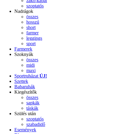
zakó-kabát
szoptatós
Nadrágok
összes
hosszú
short
farmer
leggings
sport
Farmerek
Szoknyák
összes
midi
maxi
Sportruházat
ÚJ!
Szettek
Babaruhák
Kiegészítők
összes
sapkák
táskák
Szülés után
szoptatós
szabadidő
Események