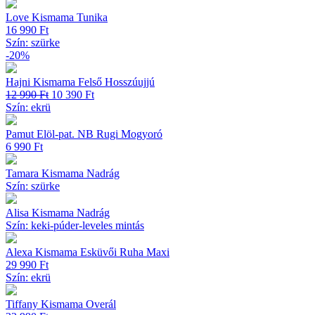
Love Kismama Tunika
16 990
Ft
Szín: szürke
-20%
Hajni Kismama Felső Hosszúujjú
Original
Current
12 990
Ft
10 390
Ft
price
price
Szín: ekrü
was:
is:
12 990 Ft.
10 390 Ft.
Pamut Elöl-pat. NB Rugi Mogyoró
6 990
Ft
Tamara Kismama Nadrág
Szín: szürke
Alisa Kismama Nadrág
Szín: keki-púder-leveles mintás
Alexa Kismama Esküvői Ruha Maxi
29 990
Ft
Szín: ekrü
Tiffany Kismama Overál