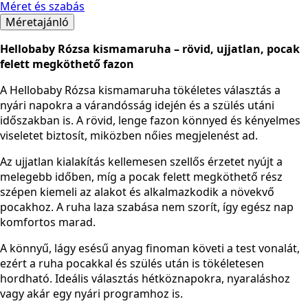
Méret és szabás
Midi
mennyiség
Méretajánló
Hellobaby Rózsa kismamaruha – rövid, ujjatlan, pocak
felett megköthető fazon
A Hellobaby Rózsa kismamaruha tökéletes választás a
nyári napokra a várandósság idején és a szülés utáni
időszakban is. A rövid, lenge fazon könnyed és kényelmes
viseletet biztosít, miközben nőies megjelenést ad.
Az ujjatlan kialakítás kellemesen szellős érzetet nyújt a
melegebb időben, míg a pocak felett megköthető rész
szépen kiemeli az alakot és alkalmazkodik a növekvő
pocakhoz. A ruha laza szabása nem szorít, így egész nap
komfortos marad.
A könnyű, lágy esésű anyag finoman követi a test vonalát,
ezért a ruha pocakkal és szülés után is tökéletesen
hordható. Ideális választás hétköznapokra, nyaraláshoz
vagy akár egy nyári programhoz is.