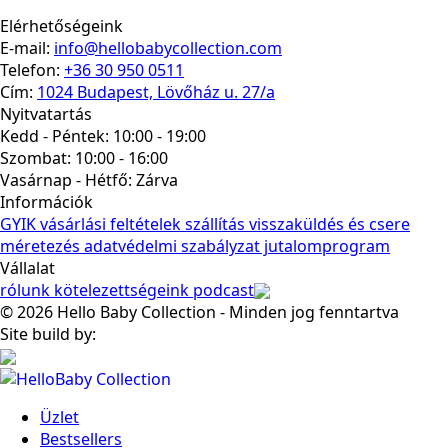
Elérhetőségeink
E-mail:
info@hellobabycollection.com
Telefon:
+36 30 950 0511
Cím:
1024 Budapest, Lövőház u. 27/a
Nyitvatartás
Kedd - Péntek: 10:00 - 19:00
Szombat: 10:00 - 16:00
Vasárnap - Hétfő:
Zárva
Információk
GYIK
vásárlási feltételek
szállítás
visszaküldés és csere
méretezés
adatvédelmi szabályzat
jutalomprogram
Vállalat
rólunk
kötelezettségeink
podcast
© 2026 Hello Baby Collection - Minden jog fenntartva
Site build by:
Üzlet
Bestsellers