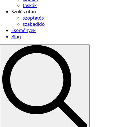
táskák
Szülés után
szoptatós
szabadidő
Események
Blog
Search
for: