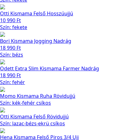
Otti Kismama Felső Hosszúujjú
10 990
Ft
Szín: fekete
Bori Kismama Jogging Nadrág
18 990
Ft
Szín: bézs
Odett Extra Slim Kismama Farmer Nadrág
18 990
Ft
Szín: fehér
Momo Kismama Ruha Rövidujjú
Szín: kék-fehér csíkos
Otti Kismama Felső Rövidujjú
Szín: lazac-bézs-ekrü csíkos
Hena Kismama Felső Piros 3/4 Ujj