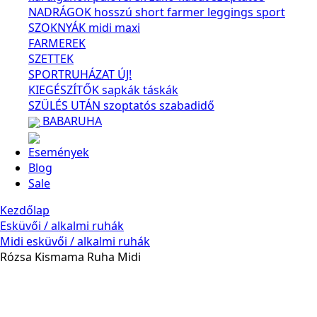
NADRÁGOK
hosszú
short
farmer
leggings
sport
SZOKNYÁK
midi
maxi
FARMEREK
SZETTEK
SPORTRUHÁZAT
ÚJ!
KIEGÉSZÍTŐK
sapkák
táskák
SZÜLÉS UTÁN
szoptatós
szabadidő
BABARUHA
Események
Blog
Sale
Kezdőlap
Esküvői / alkalmi ruhák
Midi esküvői / alkalmi ruhák
Rózsa Kismama Ruha Midi