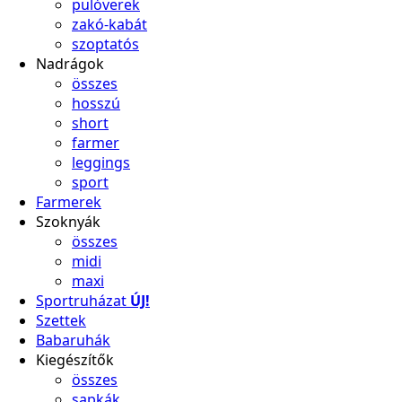
pulóverek
zakó-kabát
szoptatós
Nadrágok
összes
hosszú
short
farmer
leggings
sport
Farmerek
Szoknyák
összes
midi
maxi
Sportruházat
ÚJ!
Szettek
Babaruhák
Kiegészítők
összes
sapkák