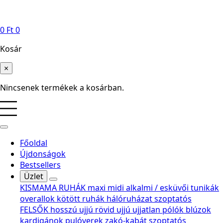
0
Ft
0
Kosár
×
Nincsenek termékek a kosárban.
Főoldal
Újdonságok
Bestsellers
Üzlet
KISMAMA RUHÁK
maxi
midi
alkalmi / esküvői
tunikák
overallok
kötött ruhák
hálóruházat
szoptatós
FELSŐK
hosszú ujjú
rövid ujjú
ujjatlan
pólók
blúzok
kardigánok
pulóverek
zakó-kabát
szoptatós