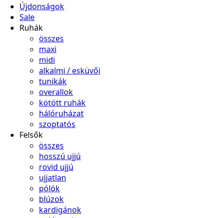
Újdonságok
Sale
Ruhák
összes
maxi
midi
alkalmi / esküvői
tunikák
overallok
kötött ruhák
hálóruházat
szoptatós
Felsők
összes
hosszú ujjú
rovid ujjú
ujjatlan
pólók
blúzok
kardigánok