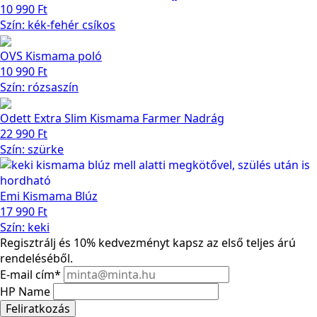
10 990
Ft
Szín: kék-fehér csíkos
OVS Kismama poló
10 990
Ft
Szín: rózsaszín
Odett Extra Slim Kismama Farmer Nadrág
22 990
Ft
Szín: szürke
Emi Kismama Blúz
17 990
Ft
Szín: keki
Regisztrálj és 10% kedvezményt kapsz az első teljes árú
rendeléséből.
E-mail cím
*
HP Name
Feliratkozás