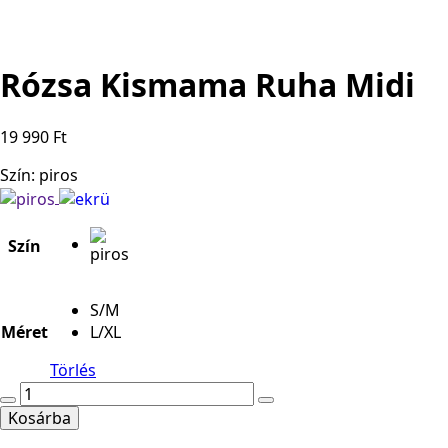
Rózsa Kismama Ruha Midi
19 990
Ft
Szín: piros
Szín
S/M
Méret
L/XL
Törlés
Rózsa
Kismama
Kosárba
Ruha