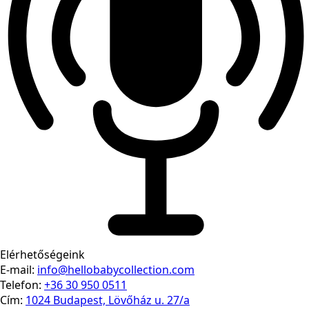
Elérhetőségeink
E-mail:
info@hellobabycollection.com
Telefon:
+36 30 950 0511
Cím:
1024 Budapest, Lövőház u. 27/a