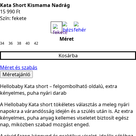
Kata Short Kismama Nadrág
15 990
Ft
Szín: fekete
Méret
34
36
38
40
42
Kosárba
Méret és szabás
Méretajánló
Hellobaby Kata short – felgombolható oldalú, extra
kényelmes, puha nyári darab
A Hellobaby Kata short tökéletes választás a meleg nyári
napokra a várandósság idején és a szülés után is. Az extra
kényelmes, puha anyag kellemes viseletet biztosít egész
nap, miközben szabad mozgást enged.