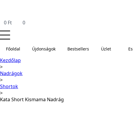
0
Ft
0
Főoldal
Újdonságok
Bestsellers
Üzlet
E
Kezdőlap
Nadrágok
Shortok
Kata Short Kismama Nadrág