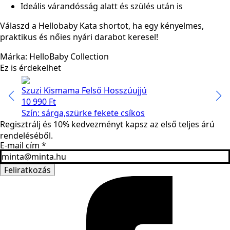
Ideális várandósság alatt és szülés után is
Válaszd a Hellobaby Kata shortot, ha egy kényelmes,
praktikus és nőies nyári darabot keresel!
Márka: HelloBaby Collection
Ez is érdekelhet
Szuzi Kismama Felső Hosszúujjú
Olívi
10 990
Ft
18 9
Szín: sárga,szürke fekete csíkos
Szín:
Regisztrálj és 10% kedvezményt kapsz az első teljes árú
rendeléséből.
E-mail cím
*
Feliratkozás