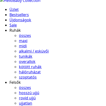
Üzlet
Bestsellers
Újdonságok
Sale
Ruhák
összes
maxi
midi
alkalmi / esküvői
tunikák
overallok
kötött ruhák
hálóruházat
szoptatós
Felsők
összes
hosszú ujjú
rovid ujjú
ujjatlan