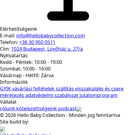
Elérhetőségeink
E-mail:
info@hellobabycollection.com
Telefon:
+36 30 950 0511
Cím:
1024 Budapest, Lövőház u. 27/a
Nyitvatartás
Kedd - Péntek: 10:00 - 19:00
Szombat: 10:00 - 16:00
Vasárnap - Hétfő:
Zárva
Információk
GYIK
vásárlási feltételek
szállítás
visszaküldés és csere
méretezés
adatvédelmi szabályzat
jutalomprogram
Vállalat
rólunk
kötelezettségeink
podcast
© 2026 Hello Baby Collection - Minden jog fenntartva
Site build by: