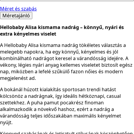
Méret és szabás
Méretajánló
Hellobaby Alisa kismama nadrág – könnyű, nyári és
extra kényelmes viselet
A Hellobaby Alisa kismama nadrág tökéletes választás a
melegebb napokra, ha egy könnyű, kényelmes és jól
kombinálható nadrágot keresel a várandósság idejére. A
vékony, légies nyári anyag kellemes viseletet biztosít egész
nap, miközben a lefelé szűkülő fazon nőies és modern
megjelenést ad.
A bokánál húzott kialakítás sportosan trendi hatást
kölcsönöz a nadrágnak, így ideális hétköznapi, casual
szettekhez. A puha pamut pocakrész finoman
alkalmazkodik a növekvő hashoz, ezért a nadrág a
várandósság teljes időszakában maximális kényelmet
nyújt.
Könnyed szabásának és letisztult stílusának köszönhetően