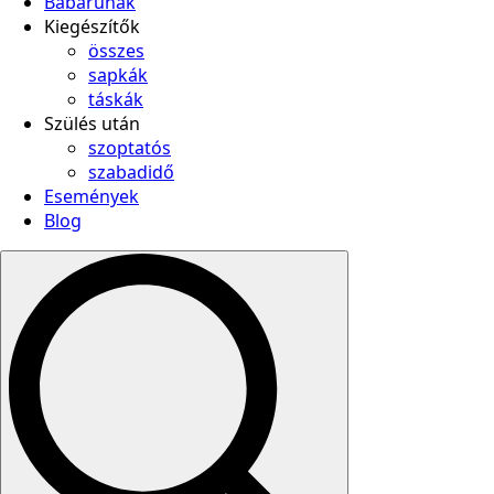
Babaruhák
Kiegészítők
összes
sapkák
táskák
Szülés után
szoptatós
szabadidő
Események
Blog
Search
for: