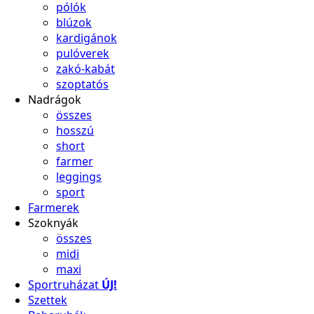
pólók
blúzok
kardigánok
pulóverek
zakó-kabát
szoptatós
Nadrágok
összes
hosszú
short
farmer
leggings
sport
Farmerek
Szoknyák
összes
midi
maxi
Sportruházat
ÚJ!
Szettek