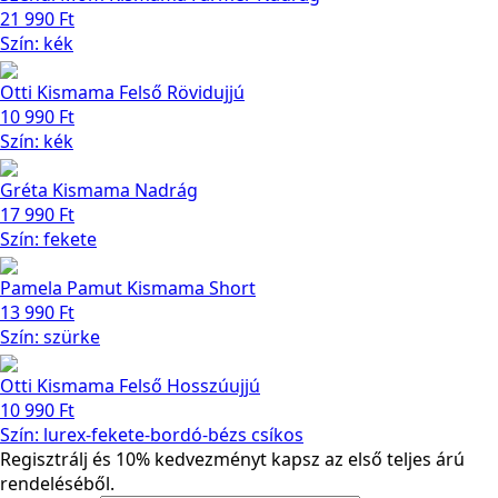
21 990
Ft
Szín: kék
Otti Kismama Felső Rövidujjú
10 990
Ft
Szín: kék
Gréta Kismama Nadrág
17 990
Ft
Szín: fekete
Pamela Pamut Kismama Short
13 990
Ft
Szín: szürke
Otti Kismama Felső Hosszúujjú
10 990
Ft
Szín: lurex-fekete-bordó-bézs csíkos
Regisztrálj és 10% kedvezményt kapsz az első teljes árú
rendeléséből.