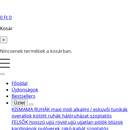
0
Ft
0
Kosár
×
Nincsenek termékek a kosárban.
Főoldal
Újdonságok
Bestsellers
Üzlet
KISMAMA RUHÁK
maxi
midi
alkalmi / esküvői
tunikák
overallok
kötött ruhák
hálóruházat
szoptatós
FELSŐK
hosszú ujjú
rövid ujjú
ujjatlan
pólók
blúzok
kardigánok
pulóverek
zakó-kabát
szoptatós