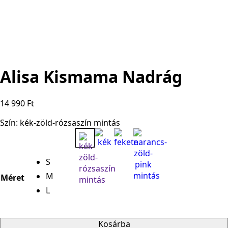
Alisa Kismama Nadrág
14 990
Ft
Szín: kék-zöld-rózsaszín mintás
S
M
Méret
L
Kosárba