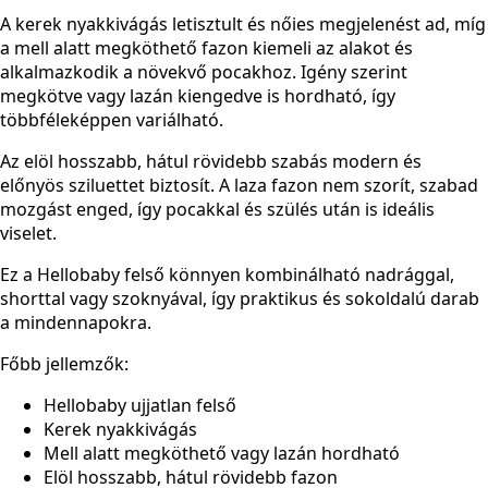
A kerek nyakkivágás letisztult és nőies megjelenést ad, míg
a mell alatt megköthető fazon kiemeli az alakot és
alkalmazkodik a növekvő pocakhoz. Igény szerint
megkötve vagy lazán kiengedve is hordható, így
többféleképpen variálható.
Az elöl hosszabb, hátul rövidebb szabás modern és
előnyös sziluettet biztosít. A laza fazon nem szorít, szabad
mozgást enged, így pocakkal és szülés után is ideális
viselet.
Ez a Hellobaby felső könnyen kombinálható nadrággal,
shorttal vagy szoknyával, így praktikus és sokoldalú darab
a mindennapokra.
Főbb jellemzők:
Hellobaby ujjatlan felső
Kerek nyakkivágás
Mell alatt megköthető vagy lazán hordható
Elöl hosszabb, hátul rövidebb fazon