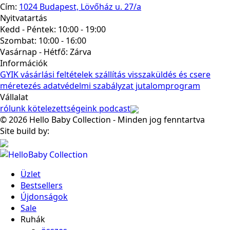
Cím:
1024 Budapest, Lövőház u. 27/a
Nyitvatartás
Kedd - Péntek: 10:00 - 19:00
Szombat: 10:00 - 16:00
Vasárnap - Hétfő:
Zárva
Információk
GYIK
vásárlási feltételek
szállítás
visszaküldés és csere
méretezés
adatvédelmi szabályzat
jutalomprogram
Vállalat
rólunk
kötelezettségeink
podcast
© 2026 Hello Baby Collection - Minden jog fenntartva
Site build by:
Üzlet
Bestsellers
Újdonságok
Sale
Ruhák