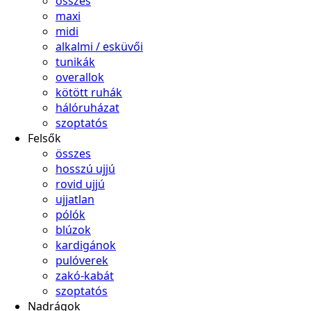
összes
maxi
midi
alkalmi / esküvői
tunikák
overallok
kötött ruhák
hálóruházat
szoptatós
Felsők
összes
hosszú ujjú
rovid ujjú
ujjatlan
pólók
blúzok
kardigánok
pulóverek
zakó-kabát
szoptatós
Nadrágok