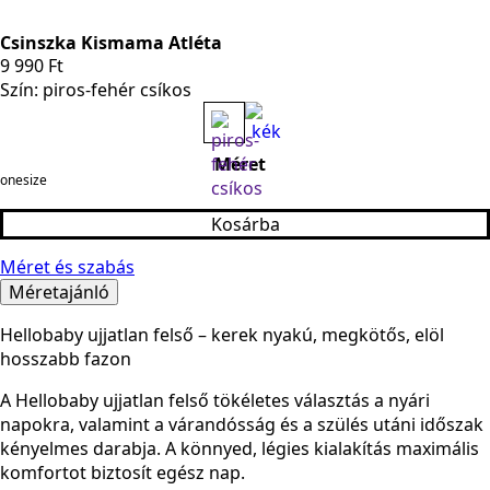
Csinszka Kismama Atléta
9 990
Ft
Szín: piros-fehér csíkos
Méret
onesize
Kosárba
Méret és szabás
Méretajánló
Hellobaby ujjatlan felső – kerek nyakú, megkötős, elöl
hosszabb fazon
A Hellobaby ujjatlan felső tökéletes választás a nyári
napokra, valamint a várandósság és a szülés utáni időszak
kényelmes darabja. A könnyed, légies kialakítás maximális
komfortot biztosít egész nap.