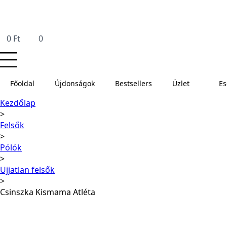
0
Ft
0
Főoldal
Újdonságok
Bestsellers
Üzlet
E
Kezdőlap
Felsők
Pólók
Ujjatlan felsők
Csinszka Kismama Atléta