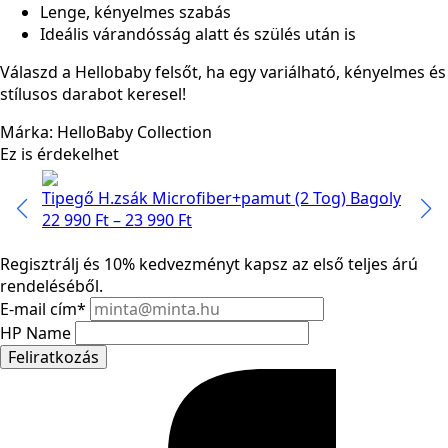
Lenge, kényelmes szabás
Ideális várandósság alatt és szülés után is
Válaszd a Hellobaby felsőt, ha egy variálható, kényelmes és
stílusos darabot keresel!
Márka: HelloBaby Collection
Ez is érdekelhet
Tipegő H.zsák Microfiber+pamut (2 Tog) Bagoly
Zea 
Ártartomány:
22 990
Ft
–
23 990
Ft
Szín:
22 990 Ft
-
Regisztrálj és 10% kedvezményt kapsz az első teljes árú
23 990 Ft
rendeléséből.
E-mail cím
*
HP Name
Feliratkozás