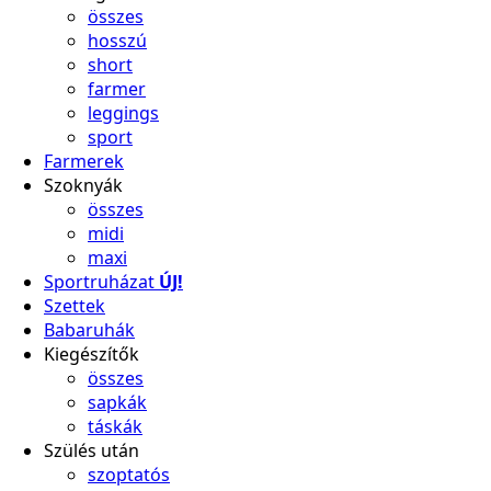
összes
hosszú
short
farmer
leggings
sport
Farmerek
Szoknyák
összes
midi
maxi
Sportruházat
ÚJ!
Szettek
Babaruhák
Kiegészítők
összes
sapkák
táskák
Szülés után
szoptatós