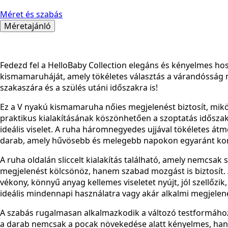
Méret és szabás
Méretajánló
Fedezd fel a
HelloBaby Collection
elegáns és kényelmes ho
kismamaruháját, amely tökéletes választás a várandósság
szakaszára és a szülés utáni időszakra is!
Ez a
V nyakú kismamaruha
nőies megjelenést biztosít, mi
praktikus kialakításának köszönhetően a szoptatás idősza
ideális viselet. A ruha
háromnegyedes ujjával
tökéletes átm
darab, amely hűvösebb és melegebb napokon egyaránt ko
A ruha
oldalán sliccelt kialakítás
található, amely nemcsak s
megjelenést kölcsönöz, hanem szabad mozgást is biztosít.
vékony, könnyű anyag
kellemes viseletet nyújt, jól szellőzik,
ideális mindennapi használatra vagy akár alkalmi megjelené
A szabás rugalmasan alkalmazkodik a változó testformához
a darab nemcsak a pocak növekedése alatt kényelmes, ha