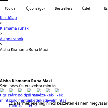
Főoldal
Újdonságok
Bestsellers
Üzlet
E
Kezdőlap
Kismama ruhák
Alapdarabok
Aisha Kismama Ruha Maxi
Aisha Kismama Ruha Maxi
Szín: bézs-fekete-zebra mintás
Ez a termék jelenleg nincs készleten és nem megvásár