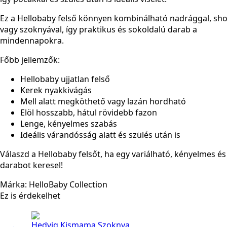
Ez a Hellobaby felső könnyen kombinálható nadrággal, sho
vagy szoknyával, így praktikus és sokoldalú darab a
mindennapokra.
Főbb jellemzők:
Hellobaby ujjatlan felső
Kerek nyakkivágás
Mell alatt megköthető vagy lazán hordható
Elöl hosszabb, hátul rövidebb fazon
Lenge, kényelmes szabás
Ideális várandósság alatt és szülés után is
Válaszd a Hellobaby felsőt, ha egy variálható, kényelmes és
darabot keresel!
Márka: HelloBaby Collection
Ez is érdekelhet
Hedvig Kismama Szoknya