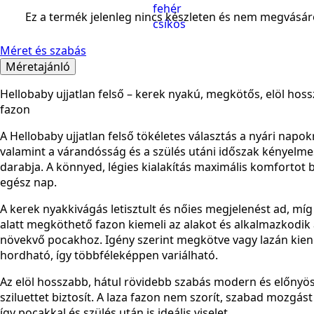
Ez a termék jelenleg nincs készleten és nem megvásár
Méret és szabás
Méretajánló
Hellobaby ujjatlan felső – kerek nyakú, megkötős, elöl hos
fazon
A Hellobaby ujjatlan felső tökéletes választás a nyári napok
valamint a várandósság és a szülés utáni időszak kényelme
darabja. A könnyed, légies kialakítás maximális komfortot b
egész nap.
A kerek nyakkivágás letisztult és nőies megjelenést ad, míg
alatt megköthető fazon kiemeli az alakot és alkalmazkodik
növekvő pocakhoz. Igény szerint megkötve vagy lazán kien
hordható, így többféleképpen variálható.
Az elöl hosszabb, hátul rövidebb szabás modern és előnyö
sziluettet biztosít. A laza fazon nem szorít, szabad mozgás
így pocakkal és szülés után is ideális viselet.