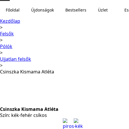
Főoldal
Újdonságok
Bestsellers
Üzlet
E
Kezdőlap
Felsők
Pólók
Ujjatlan felsők
Csinszka Kismama Atléta
Csinszka Kismama Atléta
Szín: kék-fehér csíkos