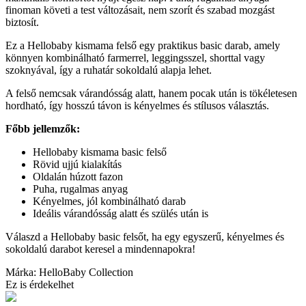
finoman követi a test változásait, nem szorít és szabad mozgást
biztosít.
Ez a Hellobaby kismama felső egy praktikus basic darab, amely
könnyen kombinálható farmerrel, leggingsszel, shorttal vagy
szoknyával, így a ruhatár sokoldalú alapja lehet.
A felső nemcsak várandósság alatt, hanem pocak után is tökéletesen
hordható, így hosszú távon is kényelmes és stílusos választás.
Főbb jellemzők:
Hellobaby kismama basic felső
Rövid ujjú kialakítás
Oldalán húzott fazon
Puha, rugalmas anyag
Kényelmes, jól kombinálható darab
Ideális várandósság alatt és szülés után is
Válaszd a Hellobaby basic felsőt, ha egy egyszerű, kényelmes és
sokoldalú darabot keresel a mindennapokra!
Márka: HelloBaby Collection
Ez is érdekelhet