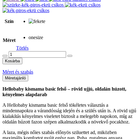
Szín
onesize
Méret
Törlés
Otti
Kismama
Kosárba
Felső
Rövidujjú
Méret és szabás
mennyiség
Méretajánló
Hellobaby kismama basic felső – rövid ujjú, oldalán húzott,
kényelmes alapdarab
A Hellobaby kismama basic felső tökéletes választás a
mindennapokra a várandósság idején és a szülés után is. A rövid ujjú
kialakítás kényelmes viseletet biztosít a melegebb napokon, míg az
oldalán húzott fazon szépen alkalmazkodik a növekvő pocakhoz.
A laza, mégis nőies szabás előnyös sziluettet ad, miközben
maximális komfortot nyújt egész nap. Puha, rugalmas anyaga