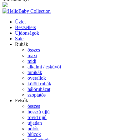
Üzlet
Bestsellers
Újdonságok
Sale
Ruhák
összes
maxi
midi
alkalmi / esküvői
tunikák
overallok
kötött ruhák
hálóruházat
szoptatós
Felsők
összes
hosszú ujjú
rovid ujjú
ujjatlan
pólók
blúzok
kardigánok