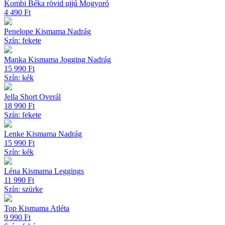
Kombi Béka rövid ujjú Mogyoró
4 490
Ft
Penelope Kismama Nadrág
Szín: fekete
Manka Kismama Jogging Nadrág
15 990
Ft
Szín: kék
Jella Short Overál
18 990
Ft
Szín: fekete
Lenke Kismama Nadrág
15 990
Ft
Szín: kék
Léna Kismama Leggings
11 990
Ft
Szín: szürke
Top Kismama Atléta
9 990
Ft