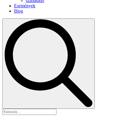
szabadidő
Események
Blog
Search
for: