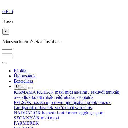
0
Ft
0
Kosár
×
Nincsenek termékek a kosárban.
Főoldal
Újdonságok
Bestsellers
Üzlet
KISMAMA RUHÁK
maxi
midi
alkalmi / esküvői
tunikák
overallok
kötött ruhák
hálóruházat
szoptatós
FELSŐK
hosszú ujjú
rövid ujjú
ujjatlan
pólók
blúzok
kardigánok
pulóverek
zakó-kabát
szoptatós
NADRÁGOK
hosszú
short
farmer
leggings
sport
SZOKNYÁK
midi
maxi
FARMEREK