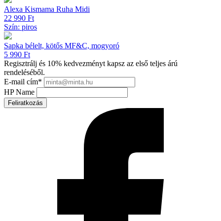
Alexa Kismama Ruha Midi
22 990
Ft
Szín: piros
Sapka bélelt, kötős MF&C, mogyoró
5 990
Ft
Regisztrálj és 10% kedvezményt kapsz az első teljes árú
rendeléséből.
E-mail cím
*
HP Name
Feliratkozás