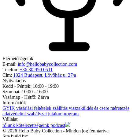
Elérhetőségeink
E-mail:
info@hellobabycollection.com
Telefon:
+36 30 950 0511
Cím:
1024 Budapest, Lövőház u. 27/a
Nyitvatartás
Kedd - Péntek: 10:00 - 19:00
Szombat: 10:00 - 16:00
Vasárnap - Hétfő:
Zárva
Információk
GYIK
vásárlási feltételek
szállítás
visszaküldés és csere
méretezés
adatvédelmi szabályzat
jutalomprogram
Vállalat
rólunk
kötelezettségeink
podcast
© 2026 Hello Baby Collection - Minden jog fenntartva
Site build by: