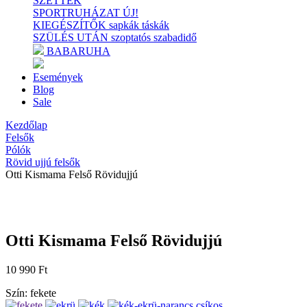
SZETTEK
SPORTRUHÁZAT
ÚJ!
KIEGÉSZÍTŐK
sapkák
táskák
SZÜLÉS UTÁN
szoptatós
szabadidő
BABARUHA
Események
Blog
Sale
Kezdőlap
Felsők
Pólók
Rövid ujjú felsők
Otti Kismama Felső Rövidujjú
Otti Kismama Felső Rövidujjú
10 990
Ft
Szín: fekete