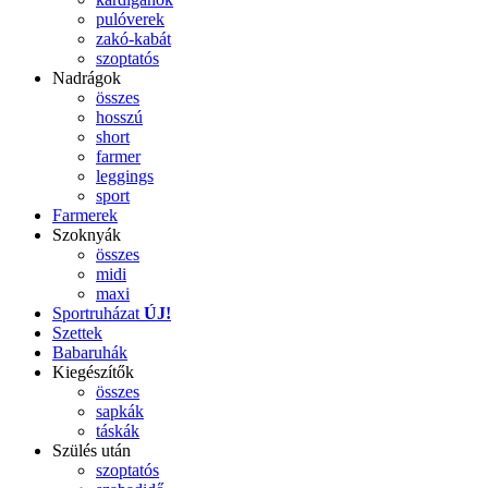
pulóverek
zakó-kabát
szoptatós
Nadrágok
összes
hosszú
short
farmer
leggings
sport
Farmerek
Szoknyák
összes
midi
maxi
Sportruházat
ÚJ!
Szettek
Babaruhák
Kiegészítők
összes
sapkák
táskák
Szülés után
szoptatós