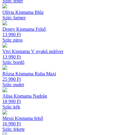
Szín: fehér
Olívia Kismama Blúz
Szín: farmer
Denev Kismama Felső
13 990
Ft
Szín: piros
Vivi Kismama V nyakú pulóver
13 990
Ft
Szín: bordó
Rózsa Kismama Ruha Maxi
25 990
Ft
Szín: puder
Alisa Kismama Nadrág
18 990
Ft
Szín: kék
Messi Kismama felső
16 990
Ft
Szín: fekete