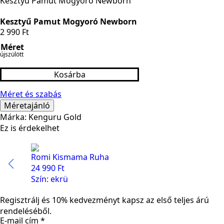
Kesztyű Pamut Mogyoró Newborn
Kesztyű Pamut Mogyoró Newborn
2 990
Ft
Méret
újszülött
Kosárba
Méret és szabás
Méretajánló
Márka: Kenguru Gold
Ez is érdekelhet
Romi Kismama Ruha
24 990
Ft
Szín: ekrü
Regisztrálj és 10% kedvezményt kapsz az első teljes árú
rendeléséből.
E-mail cím
*