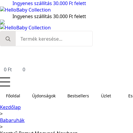
Ingyenes szállítás 30.000 Ft felett
Ingyenes szállítás 30.000 Ft felett
Search
for:
0
Ft
0
Főoldal
Újdonságok
Bestsellers
Üzlet
E
Kezdőlap
Babaruhák