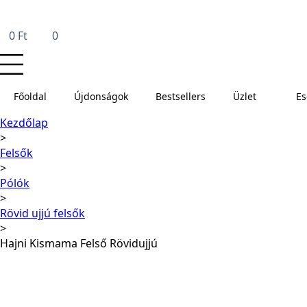
0
Ft
0
Főoldal
Újdonságok
Bestsellers
Üzlet
E
Kezdőlap
Felsők
Pólók
Rövid ujjú felsők
Hajni Kismama Felső Rövidujjú