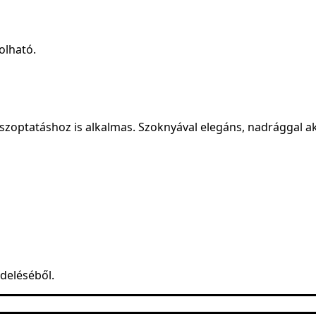
olható.
zoptatáshoz is alkalmas. Szoknyával elegáns, nadrággal aká
ndeléséből.