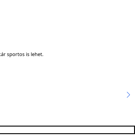
r sportos is lehet.
Du
15
Sz