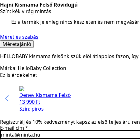
Hajni Kismama Felső Rövidujjú
Szín: kék virág mintás
Ez a termék jelenleg nincs készleten és nem megvásár
Méret és szabás
Méretajánló
HELLOBABY kismama felsőnk szűk elöl átlapolos fazon, így s
Márka: HelloBaby Collection
Ez is érdekelhet
Denev Kismama Felső
13 990
Ft
Szín: piros
Regisztrálj és 10% kedvezményt kapsz az első teljes árú re
E-mail cím
*