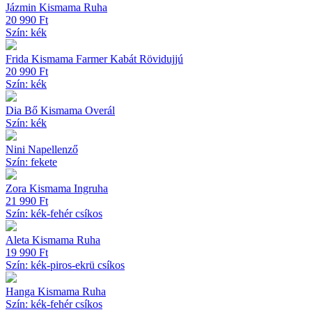
Jázmin Kismama Ruha
20 990
Ft
Szín: kék
Frida Kismama Farmer Kabát Rövidujjú
20 990
Ft
Szín: kék
Dia Bő Kismama Overál
Szín: kék
Nini Napellenző
Szín: fekete
Zora Kismama Ingruha
21 990
Ft
Szín: kék-fehér csíkos
Aleta Kismama Ruha
19 990
Ft
Szín: kék-piros-ekrü csíkos
Hanga Kismama Ruha
Szín: kék-fehér csíkos