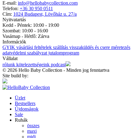
E-mail:
info@hellobabycollection.com
Telefon:
+36 30 950 0511
Cím:
1024 Budapest, Lövőház u. 27/a
Nyitvatartás
Kedd - Péntek: 10:00 - 19:00
Szombat: 10:00 - 16:00
Vasárnap - Hétfő:
Zárva
Információk
GYIK
vásárlási feltételek
szállítás
visszaküldés és csere
méretezés
adatvédelmi szabályzat
jutalomprogram
Vállalat
rólunk
kötelezettségeink
podcast
© 2026 Hello Baby Collection - Minden jog fenntartva
Site build by:
Üzlet
Bestsellers
Újdonságok
Sale
Ruhák
összes
maxi
midi