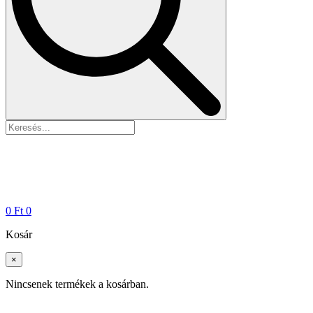
0
Ft
0
Kosár
×
Nincsenek termékek a kosárban.