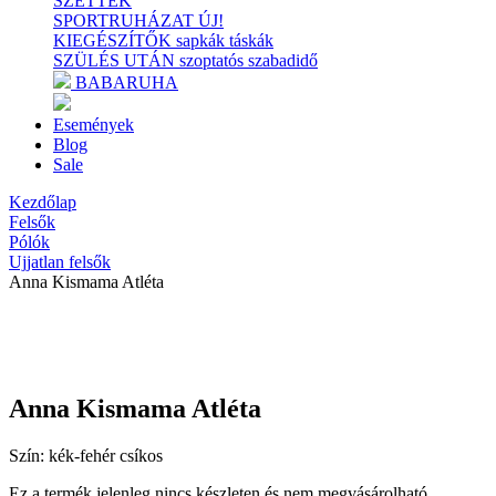
SZETTEK
SPORTRUHÁZAT
ÚJ!
KIEGÉSZÍTŐK
sapkák
táskák
SZÜLÉS UTÁN
szoptatós
szabadidő
BABARUHA
Események
Blog
Sale
Kezdőlap
Felsők
Pólók
Ujjatlan felsők
Anna Kismama Atléta
Anna Kismama Atléta
Szín: kék-fehér csíkos
Ez a termék jelenleg nincs készleten és nem megvásárolható.