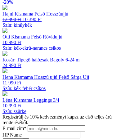
-20%
Hajni Kismama Felső Hosszúujjú
Original
Current
12 990
Ft
10 390
Ft
price
price
Szín: királykék
was:
is:
12 990 Ft.
10 390 Ft.
Otti Kismama Felső Rövidujjú
10 990
Ft
Szín: kék-ekrü-narancs csíkos
Kosár: Tipegő hálózsák Bagoly 6-24 m
24 990
Ft
Hena Kismama Hosszú ujjú Felső Sárga Ujj
11 990
Ft
Szín: kék-fehér csíkos
Léna Kismama Leggings 3/4
10 990
Ft
Szín: szürke
Regisztrálj és 10% kedvezményt kapsz az első teljes árú
rendeléséből.
E-mail cím
*
HP Name