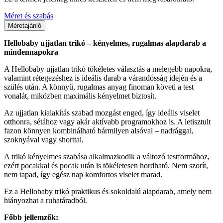
Méret és szabás
Méretajánló
Hellobaby ujjatlan trikó – kényelmes, rugalmas alapdarab a
mindennapokra
A Hellobaby ujjatlan trikó tökéletes választás a melegebb napokra,
valamint rétegezéshez is ideális darab a várandósság idején és a
szülés után. A könnyű, rugalmas anyag finoman követi a test
vonalát, miközben maximális kényelmet biztosít.
Az ujjatlan kialakítás szabad mozgást enged, így ideális viselet
otthonra, sétához vagy akár aktívabb programokhoz is. A letisztult
fazon könnyen kombinálható bármilyen alsóval – nadrággal,
szoknyával vagy shorttal.
A trikó kényelmes szabása alkalmazkodik a változó testformához,
ezért pocakkal és pocak után is tökéletesen hordható. Nem szorít,
nem tapad, így egész nap komfortos viselet marad.
Ez a Hellobaby trikó praktikus és sokoldalú alapdarab, amely nem
hiányozhat a ruhatáradból.
Főbb jellemzők: