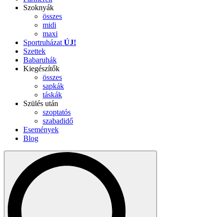
Szoknyák
összes
midi
maxi
Sportruházat
ÚJ!
Szettek
Babaruhák
Kiegészítők
összes
sapkák
táskák
Szülés után
szoptatós
szabadidő
Események
Blog
Search
for: