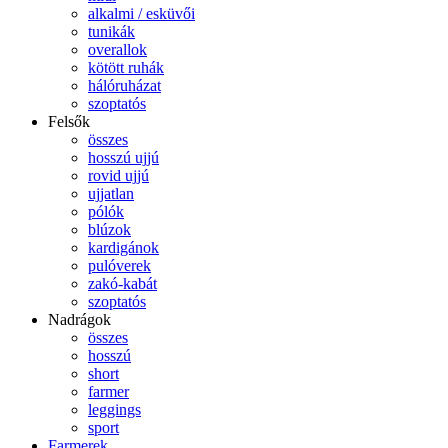
alkalmi / esküvői
tunikák
overallok
kötött ruhák
hálóruházat
szoptatós
Felsők
összes
hosszú ujjú
rovid ujjú
ujjatlan
pólók
blúzok
kardigánok
pulóverek
zakó-kabát
szoptatós
Nadrágok
összes
hosszú
short
farmer
leggings
sport
Farmerek