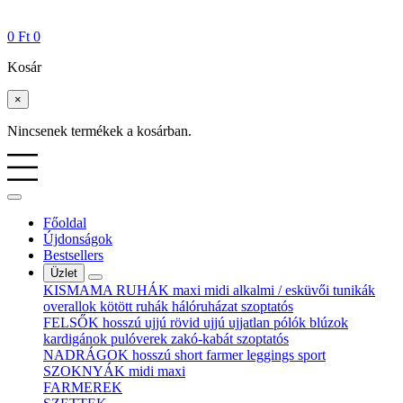
0
Ft
0
Kosár
×
Nincsenek termékek a kosárban.
Főoldal
Újdonságok
Bestsellers
Üzlet
KISMAMA RUHÁK
maxi
midi
alkalmi / esküvői
tunikák
overallok
kötött ruhák
hálóruházat
szoptatós
FELSŐK
hosszú ujjú
rövid ujjú
ujjatlan
pólók
blúzok
kardigánok
pulóverek
zakó-kabát
szoptatós
NADRÁGOK
hosszú
short
farmer
leggings
sport
SZOKNYÁK
midi
maxi
FARMEREK