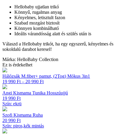
Hellobaby ujjatlan trikó
Könnyű, rugalmas anyag
Kényelmes, letisztult fazon
Szabad mozgást biztosít
Könnyen kombinálható
Ideális várandósság alatt és szülés után is
Válaszd a Hellobaby trikót, ha egy egyszerű, kényelmes és
sokoldalú darabot keresel!
Márka: HelloBaby Collection
Ez is érdekelhet
Hálózsák M.fiber+ pamut, (2Tog) Mókus 3in1
Ártartomány:
19 990
Ft
–
20 990
Ft
19 990 Ft
-
Angi Kismama Tunika Hosszúujjú
20 990 Ft
19 990
Ft
Szín: ekrü
Szofi Kismama Ruha
20 990
Ft
Szín: piros,kék mintás